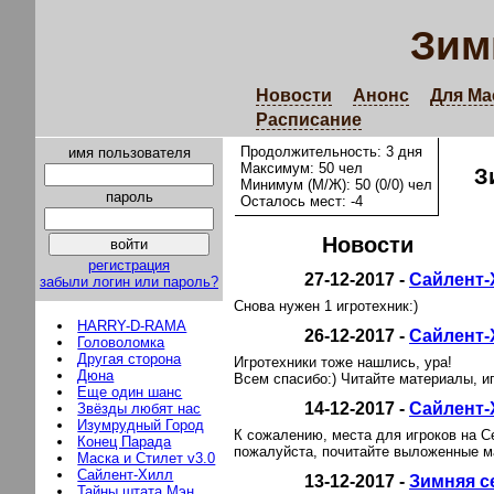
Зим
Новости
Анонс
Для Ма
Расписание
Продолжительность: 3 дня
имя пользователя
Максимум: 50 чел
З
Минимум (М/Ж): 50 (0/0) чел
пароль
Осталось мест: -4
Новости
регистрация
27-12-2017 -
Сайлент-
забыли логин или пароль?
Снова нужен 1 игротехник:)
HARRY-D-RAMA
26-12-2017 -
Сайлент-
Головоломка
Другая сторона
Игротехники тоже нашлись, ура!
Дюна
Всем спасибо:) Читайте материалы, и
Еще один шанс
14-12-2017 -
Сайлент-
Звёзды любят нас
Изумрудный Город
К сожалению, места для игроков на Се
Конец Парада
пожалуйста, почитайте выложенные м
Маска и Стилет v3.0
Сайлент-Хилл
13-12-2017 -
Зимняя с
Тайны штата Мэн