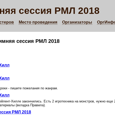
няя сессия РМЛ 2018
стеров
Место проведения
Организаторы
ОргИнф
имняя сессия РМЛ 2018
Хилл
Хилл
гроки - пишите пожелания по жанрам.
Хилл
йлент-Хилле закончились. Есть 2 игротехника на монстров, нужно еще 2
атериалы (вкладка Правила).
ессия РМЛ 2018