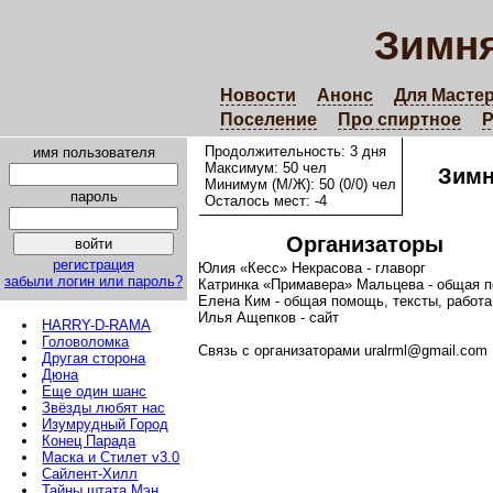
Зимня
Новости
Анонс
Для Масте
Поселение
Про спиртное
Р
Продолжительность: 3 дня
имя пользователя
Максимум: 50 чел
Зимн
Минимум (М/Ж): 50 (0/0) чел
пароль
Осталось мест: -4
Организаторы
регистрация
Юлия «Кесс» Некрасова - главорг
забыли логин или пароль?
Катринка «Примавера» Мальцева - общая п
Елена Ким - общая помощь, тексты, работа
Илья Ащепков - сайт
HARRY-D-RAMA
Головоломка
Связь с организаторами uralrml@gmail.com
Другая сторона
Дюна
Еще один шанс
Звёзды любят нас
Изумрудный Город
Конец Парада
Маска и Стилет v3.0
Сайлент-Хилл
Тайны штата Мэн